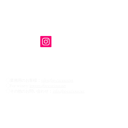
株式会社 Be Curious
（ビー キュリアス）
TEL:
03-6416-1734
※お問い合わせは下記のメールもしくはお問
い合わせフォームからお願いいたします。
【お問い合わせ✉】
〇
：
sales@be-curious.net
業務用のお客様
〇For winery:
import@be-curious.net
〇
：
info@be-curious.net
その他のお問い合わせ
​ニュースレター登録
現在スペインワインの輸入・卸売に向