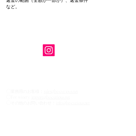
返金の範囲（全額か一部か）、返金条件
など。
株式会社 Be Curious
（ビー キュリアス）
TEL:
03-6416-1734
※お問い合わせは下記のメールもしくはお問
い合わせフォームからお願いいたします。
【お問い合わせ✉】
〇
：
sales@be-curious.net
業務用のお客様
〇For winery:
import@be-curious.net
〇
：
info@be-curious.net
その他のお問い合わせ
​ニュースレター登録