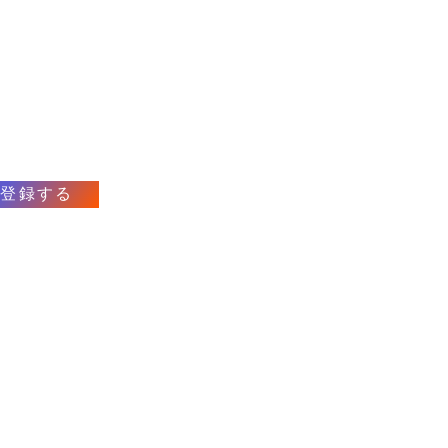
ュースレター登録
ペインワインの輸入・卸売に向けて準備中です
始のお知らせをご希望の方は、ニュースレターにご
ださい。
登録する
合わせフォーム
スレター登録
バシーポリシー
取引法に基づく表示