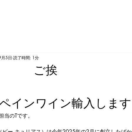
ホーム
ワイナリー・カタログ一覧
News
お問い
9月5日
読了時間: 1分
ご挨
拶 ～
ペインワイン輸入します
担当のTです。
ous（ビー キュリアス）は今年2025年の2月に創立した