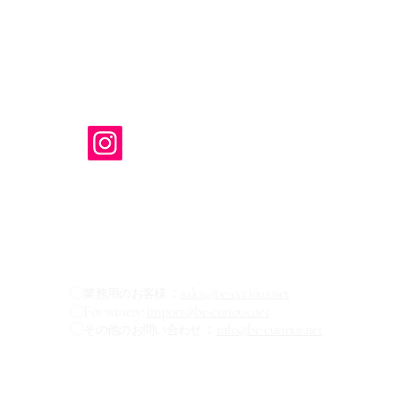
株式会社 Be Curi
（ビー キュ
TEL: 03-6416-1734
※お問い合わせは下記のメールもしくはお問い合わせフォ
します。
【お問い合わせ✉】
〇
：
sales@be-curious.net
業務用のお客様
〇For winery:
import@be-curious.net
〇
：
info@be-curious.net
その他のお問い合わせ